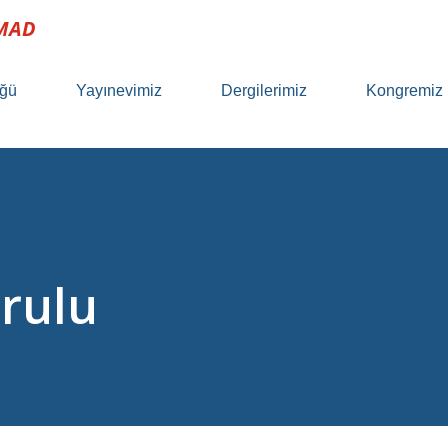
 MAD
ğü
Yayınevimiz
Dergilerimiz
Kongremiz
rulu